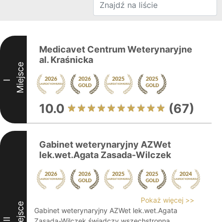
Medicavet Centrum Weterynaryjne
al. Kraśnicka
Miejsce
I
10.0
(67)
Gabinet weterynaryjny AZWet
lek.wet.Agata Zasada-Wilczek
Pokaż więcej >>
Miejsce
Gabinet weterynaryjny AZWet lek.wet.Agata
II
Zasada-Wilczek świadczy wszechstronną