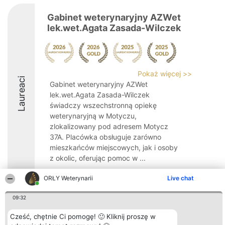
Gabinet weterynaryjny AZWet
lek.wet.Agata Zasada-Wilczek
Pokaż więcej >>
Laureaci
Gabinet weterynaryjny AZWet
lek.wet.Agata Zasada-Wilczek
świadczy wszechstronną opiekę
weterynaryjną w Motyczu,
zlokalizowany pod adresem Motycz
37A. Placówka obsługuje zarówno
mieszkańców miejscowych, jak i osoby
z okolic, oferując pomoc w ...
9.9
ORŁY Weterynarii
Live chat
09:32
Organizator plebiscytu
Plebiscyt
Kontakt
Cześć, chętnie Ci pomogę! 🙂 Kliknij proszę w
Bright Side Solutions sp. z o.
Laureaci
Kontakt