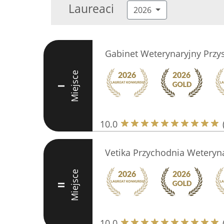
Laureaci
2026
Gabinet Weterynaryjny Przy
Miejsce
I
10.0
Vetika Przychodnia Weteryn
Miejsce
II
10.0