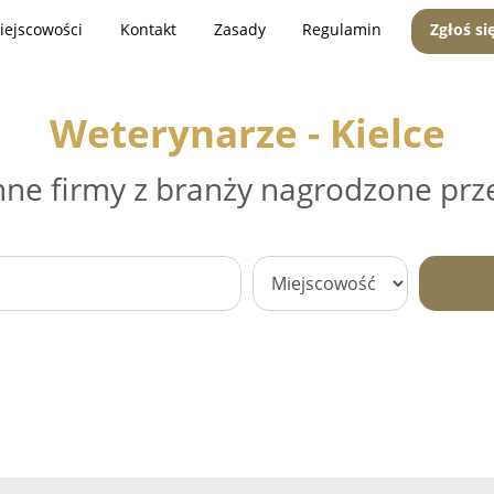
iejscowości
Kontakt
Zasady
Regulamin
Zgłoś si
Weterynarze - Kielce
nne firmy z branży nagrodzone prz