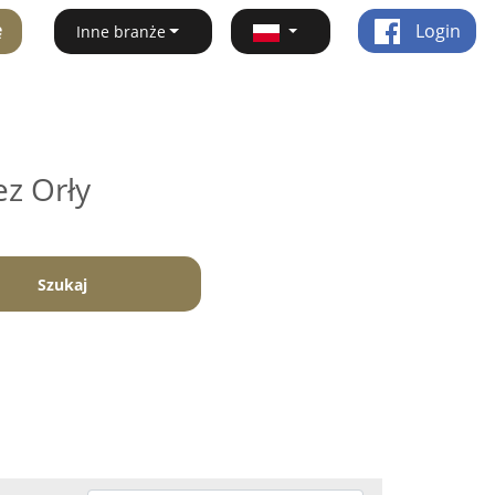
ę
Login
Inne branże
ez Orły
Szukaj