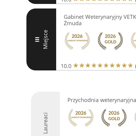
Gabinet Weterynaryjny VETKA
Żmuda
Miejsce
III
10.0
Przychodnia weterynaryjna
Laureaci