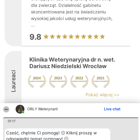
dla zwierząt. Działalność gabinetu
skoncentrowana jest na świadczeniu
wysokiej jakości usług weterynaryjnych,
...
9.8
Klinika Weterynaryjna dr n. wet.
Dariusz Niedzielski Wrocław
Laureaci
Pokaż więcej >>
ORŁY Weterynarii
Live chat
01:17
Organizator plebiscytu
Plebiscyt
Kontakt
Cześć, chętnie Ci pomogę! 🙂 Kliknij proszę w
Bright Side Solutions sp. z o.
Laureaci
Kontakt
o. sp. k.
Lista
odpowiedni temat rozmowy! 🙂