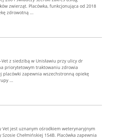
ów zwierząt. Placówka, funkcjonująca od 2018
kę zdrowotną ...
Vet z siedzibą w Unisławiu przy ulicy dr
 na priorytetowym traktowaniu zdrowia
tej placówki zapewnia wszechstronną opiekę
upy ...
y Vet jest uznanym ośrodkiem weterynaryjnym
y Szosie Chełmińskiej 154B. Placówka zapewnia