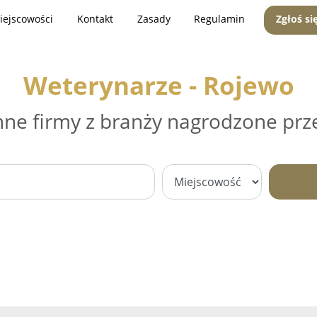
iejscowości
Kontakt
Zasady
Regulamin
Zgłoś si
Weterynarze - Rojewo
nne firmy z branży nagrodzone prz