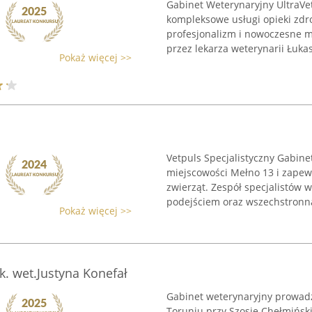
Gabinet Weterynaryjny UltraVe
kompleksowe usługi opieki zdro
profesjonalizm i nowoczesne m
przez lekarza weterynarii Łukas
Pokaż więcej >>
Vetpuls Specjalistyczny Gabine
miejscowości Mełno 13 i zape
zwierząt. Zespół specjalistów
podejściem oraz wszechstronną 
Pokaż więcej >>
k. wet.Justyna Konefał
Gabinet weterynaryjny prowadz
Toruniu przy Szosie Chełmiński