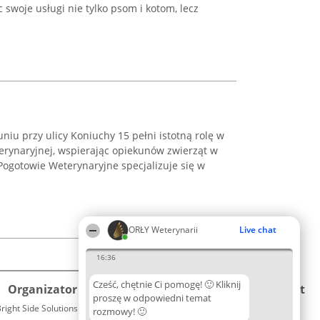
swoje usługi nie tylko psom i kotom, lecz
niu przy ulicy Koniuchy 15 pełni istotną rolę w
rynaryjnej, wspierając opiekunów zwierząt w
Pogotowie Weterynaryjne specjalizuje się w
ORŁY Weterynarii
Live chat
16:36
Cześć, chętnie Ci pomogę! 🙂 Kliknij
Organizator plebiscytu
Plebiscyt
Kontakt
proszę w odpowiedni temat
right Side Solutions sp. z o. o. sp. k.
Laureaci
rozmowy! 🙂
Kontakt