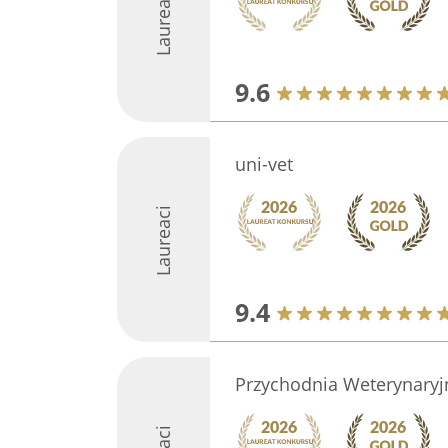
Laureaci
9.6
uni-vet
Laureaci
9.4
Przychodnia Weterynaryjn