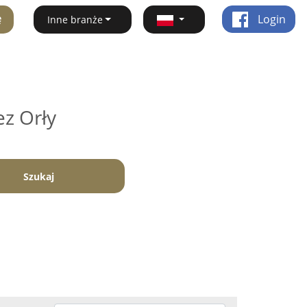
ę
Login
Inne branże
ez Orły
Szukaj