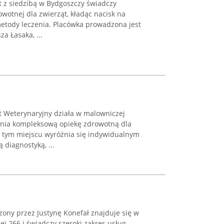
t z siedzibą w Bydgoszczy świadczy
wotnej dla zwierząt, kładąc nacisk na
etody leczenia. Placówka prowadzona jest
za Łasaka, ...
t Weterynaryjny działa w malowniczej
wnia kompleksową opiekę zdrowotną dla
 w tym miejscu wyróżnia się indywidualnym
diagnostyką, ...
ony przez Justynę Konefał znajduje się w
ej 266 i świadczy szeroki zakres usług