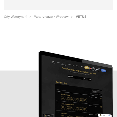
Orły Weterynarii
Weterynarze - Wrocław
VETUS