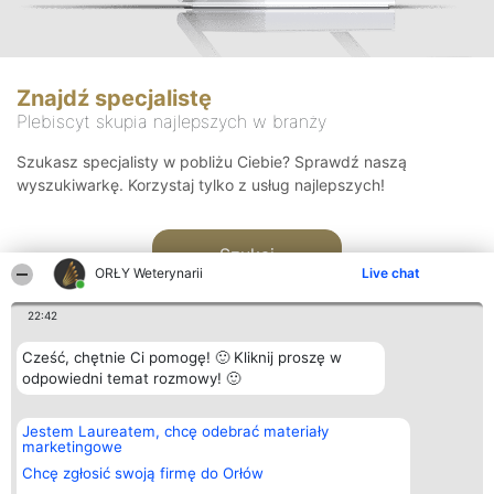
Znajdź specjalistę
Plebiscyt skupia najlepszych w branży
Szukasz specjalisty w pobliżu Ciebie? Sprawdź naszą
wyszukiwarkę. Korzystaj tylko z usług najlepszych!
Szukaj
ORŁY Weterynarii
Live chat
22:42
Cześć, chętnie Ci pomogę! 🙂 Kliknij proszę w
odpowiedni temat rozmowy! 🙂
Organizator plebiscytu
Plebiscyt
Kontakt
Jestem Laureatem, chcę odebrać materiały
Bright Side Solutions sp. z o.
Laureaci
Kontakt
marketingowe
o. sp. k.
Lista
ul. Ruska 22
wszystkich
Chcę zgłosić swoją firmę do Orłów
Wrocław 50-079
Laureatów