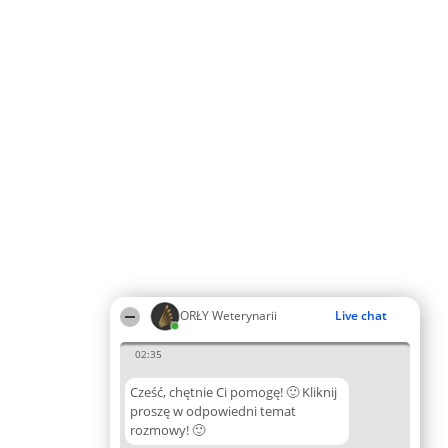
ORŁY Weterynarii
Live chat
02:35
Cześć, chętnie Ci pomogę! 🙂 Kliknij
proszę w odpowiedni temat
rozmowy! 🙂