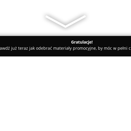
Gratulacje!
awdź już teraz jak odebrać materiały promocyjne, by móc w pełni c
chodnia Weterynaryjna Neurovet
et
O firmie:
Przychodnia Weterynaryjna N
Warszawy, stanowi placówkę spe
oraz leczeniu neurologicznych 
rozbudowaną opiekę weterynary
Pokaż więcej >>