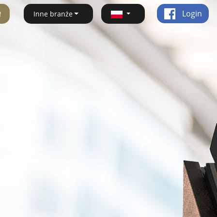
ę
Login
Inne branże