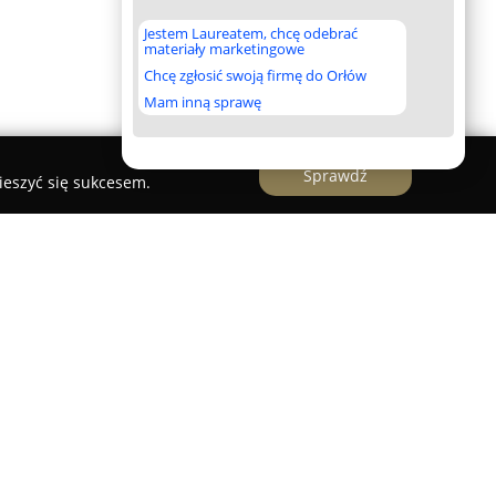
Jestem Laureatem, chcę odebrać
materiały marketingowe
Chcę zgłosić swoją firmę do Orłów
Mam inną sprawę
Sprawdź
ieszyć się sukcesem.
eurovet
w Józefowie, położonym nieopodal
cjalizującą się w szeroko pojętej diagnostyce
schorzeń u zwierząt. Placówka oferuje
jną, skupiając się na szczegółowych badaniach i