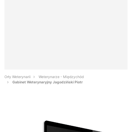
Orły Weterynarii
Weterynarze - Międzychód
Gabinet Weterynaryjny Jagodziński Piotr