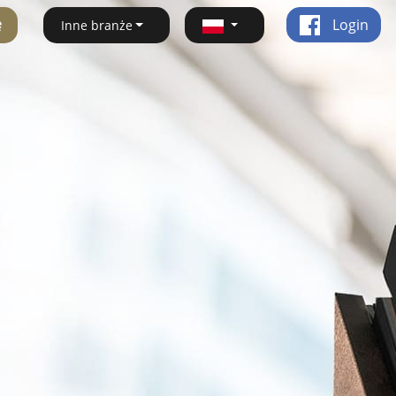
ę
Login
Inne branże