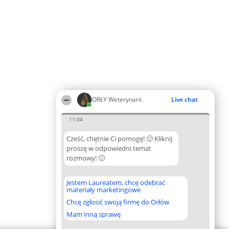
ORŁY Weterynarii
Live chat
11:04
Cześć, chętnie Ci pomogę! 🙂 Kliknij
proszę w odpowiedni temat
rozmowy! 🙂
Jestem Laureatem, chcę odebrać
materiały marketingowe
Chcę zgłosić swoją firmę do Orłów
Mam inną sprawę