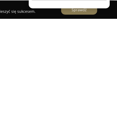
Sprawdź
ieszyć się sukcesem.
ryjna
zlokalizowana w Mińsku Mazowieckim od
terynaryjne obejmujące kompleksową opiekę
ków zwierząt. Kadra wykwalifikowanych
a swoje kompetencje, by utrzymać wysoką jakość
lizuje szeroki zakres działań profilaktycznych,
e, eliminowanie pasożytów oraz udzielanie
oncentruje się na diagnostyce i leczeniu chorób
znych, położnictwie oraz wykonywaniu zabiegów