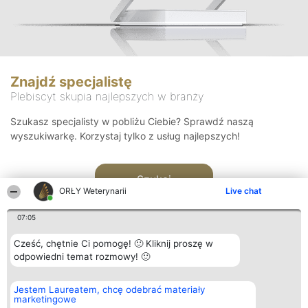
Znajdź specjalistę
Plebiscyt skupia najlepszych w branży
Szukasz specjalisty w pobliżu Ciebie? Sprawdź naszą
wyszukiwarkę. Korzystaj tylko z usług najlepszych!
Szukaj
ORŁY Weterynarii
Live chat
07:05
Cześć, chętnie Ci pomogę! 🙂 Kliknij proszę w
odpowiedni temat rozmowy! 🙂
Organizator plebiscytu
Plebiscyt
Kontakt
Jestem Laureatem, chcę odebrać materiały
Bright Side Solutions sp. z o.
Laureaci
Kontakt
marketingowe
o. sp. k.
Lista