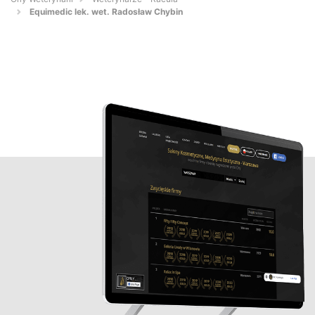
Equimedic lek. wet. Radosław Chybin