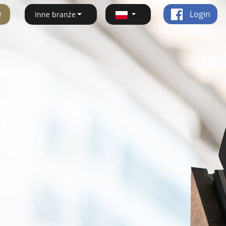
ę
Login
Inne branże