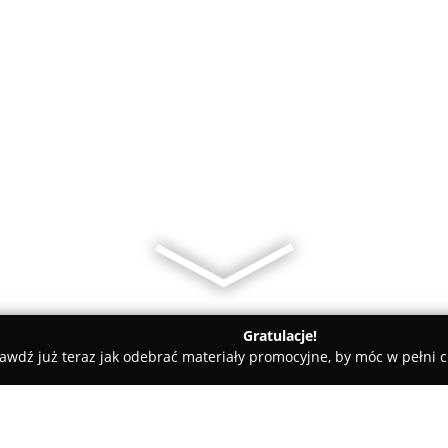
Gratulacje!
awdź już teraz jak odebrać materiały promocyjne, by móc w pełni c
chodnia Weterynaryjna Salon Fryz Kosmetyczny dla Zwierzat Czt