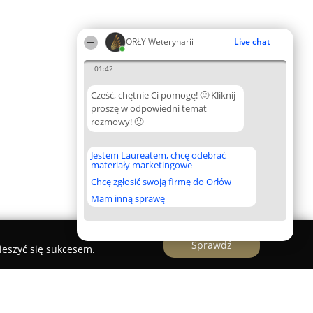
ORŁY Weterynarii
Live chat
01:42
Cześć, chętnie Ci pomogę! 🙂 Kliknij
proszę w odpowiedni temat
rozmowy! 🙂
Jestem Laureatem, chcę odebrać
materiały marketingowe
Chcę zgłosić swoją firmę do Orłów
Mam inną sprawę
Sprawdź
ieszyć się sukcesem.
ery Lapy Katarzyna Ratajska