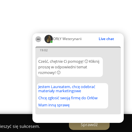
ORŁY Weterynarii
Live chat
19:02
Cześć, chętnie Ci pomogę! 🙂 Kliknij
proszę w odpowiedni temat
rozmowy! 🙂
Jestem Laureatem, chcę odebrać
materiały marketingowe
Chcę zgłosić swoją firmę do Orłów
Mam inną sprawę
Sprawdź
ieszyć się sukcesem.