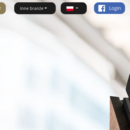
ę
Login
Inne branże