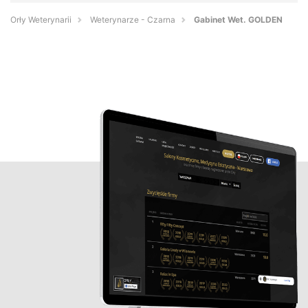
Orły Weterynarii
Weterynarze - Czarna
Gabinet Wet. GOLDEN