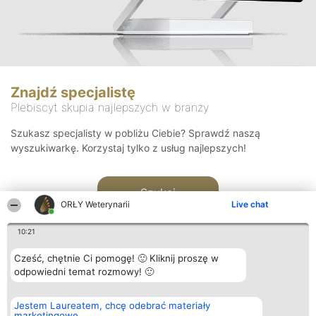
Znajdź specjalistę
Plebiscyt skupia najlepszych w branży
Szukasz specjalisty w pobliżu Ciebie? Sprawdź naszą
wyszukiwarkę. Korzystaj tylko z usług najlepszych!
Szukaj
ORŁY Weterynarii
Live chat
10:21
Cześć, chętnie Ci pomogę! 🙂 Kliknij proszę w
odpowiedni temat rozmowy! 🙂
Organizator plebiscytu
Plebiscyt
Kontakt
Jestem Laureatem, chcę odebrać materiały
Bright Side Solutions sp. z o.
Laureaci
Kontakt
marketingowe