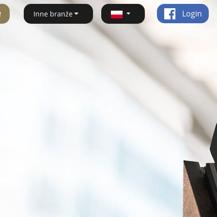
ę
Login
Inne branże