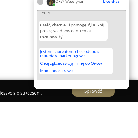
ORŁY Weterynarii
Live chat
07:12
Cześć, chętnie Ci pomogę! 🙂 Kliknij
proszę w odpowiedni temat
rozmowy! 🙂
Jestem Laureatem, chcę odebrać
materiały marketingowe
Chcę zgłosić swoją firmę do Orłów
Mam inną sprawę
Sprawdź
ieszyć się sukcesem.