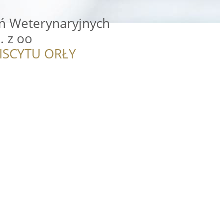
ń Weterynaryjnych
. z oo
ISCYTU ORŁY