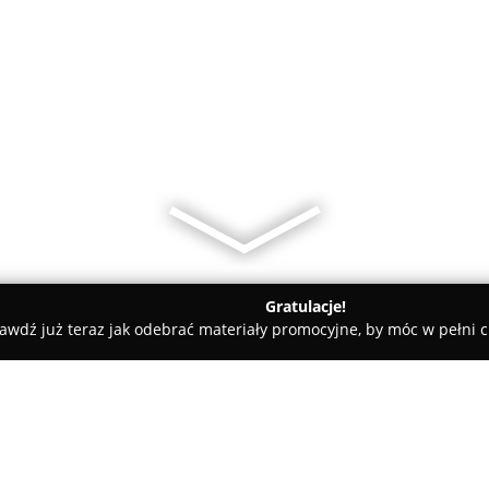
Gratulacje!
awdź już teraz jak odebrać materiały promocyjne, by móc w pełni c
m Badań Weterynaryjnych Vetcomplex Sp. z oo