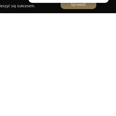
Sprawdź
ieszyć się sukcesem.
ierzaki
zlokalizowana jest w Gdowie i od 2001
zerokie spektrum usług weterynaryjnych,
dobrostanie zwierząt. Placówka oferuje
bejmującą pełną diagnostykę, profilaktykę oraz
ie znajdują się zarówno podstawowe zabiegi
pienia, odrobaczanie czy czipowanie zwierząt
 badania diagnostyczne, w tym RTG i USG.
świadczenie w opiece nad różnymi gatunkami
ez małe zwierzęta, ptaki, gady oraz ryby, po
drób czy zwierzęta dzikie. Firma koncentruje się