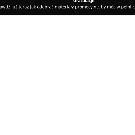
Gratulacje!
awdź już teraz jak odebrać materiały promocyjne, by móc w pełni c
zaki Przychodnia Weterynaryjna Tomasz Suder
na Tomasz Suder
O firmie:
Przychodnia Weterynaryjna Zw
roku nieprzerwanie świadczy s
skupiając się na zdrowiu oraz 
kompleksową opiekę medyczną o
Pokaż więcej >>
leczenie schorzeń. W jej oferc
weterynaryjne, takie jak szcze
domowych, jak i zaawansowane
Zespół przychodni posiada do
zwierząt — od psów i kotów, prz
konie, zwierzęta gospodarskie, 