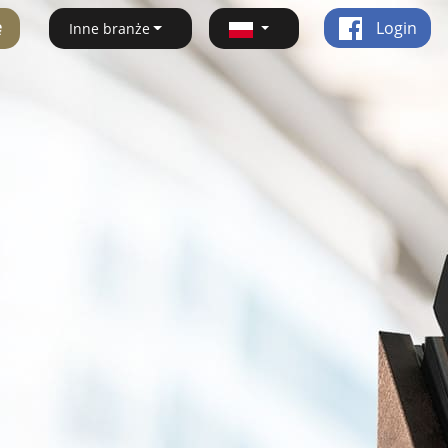
ę
Login
Inne branże