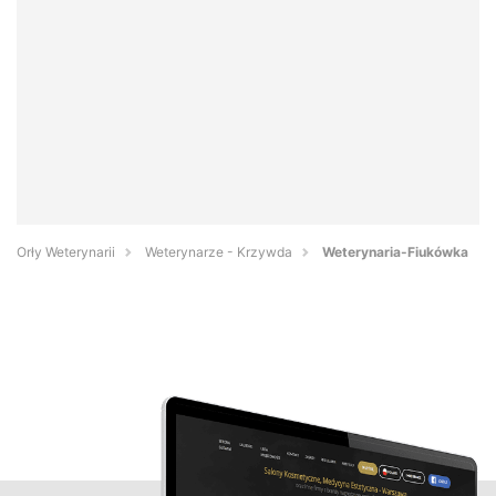
Orły Weterynarii
Weterynarze - Krzywda
Weterynaria-Fiukówka