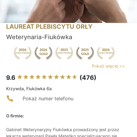
LAUREAT PLEBISCYTU ORŁY
Weterynaria-Fiukówka
Pokaż więcej >>
9.6
(476)
Krzywda, Fiukówka 6a
Pokaż numer telefonu
O firmie:
Gabinet Weterynaryjny Fiukówka prowadzony jest przez
lekarza weterynarii Pawła Mateńko specjalizującego się