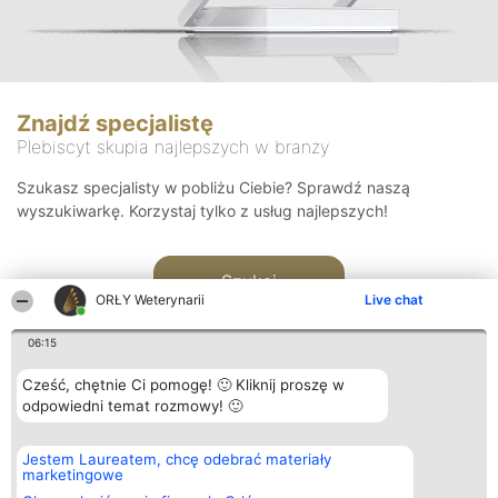
Znajdź specjalistę
Plebiscyt skupia najlepszych w branży
Szukasz specjalisty w pobliżu Ciebie? Sprawdź naszą
wyszukiwarkę. Korzystaj tylko z usług najlepszych!
Szukaj
ORŁY Weterynarii
Live chat
06:15
Cześć, chętnie Ci pomogę! 🙂 Kliknij proszę w
odpowiedni temat rozmowy! 🙂
Organizator plebiscytu
Plebiscyt
Kontakt
Jestem Laureatem, chcę odebrać materiały
Bright Side Solutions sp. z o.
Laureaci
Kontakt
marketingowe
o. sp. k.
Lista
ul. Ruska 22
wszystkich