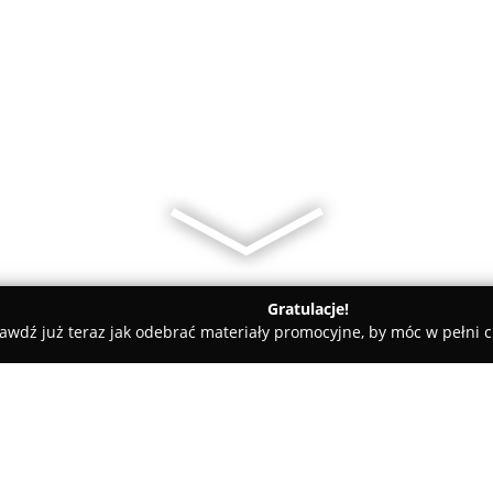
Gratulacje!
awdź już teraz jak odebrać materiały promocyjne, by móc w pełni c
tocka
Dąbrowet. Przychodnia dla zwierząt. Obuchowicz Jerzy