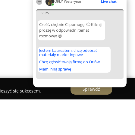
ORŁY Weterynarii
Live chat
06:25
Cześć, chętnie Ci pomogę! 🙂 Kliknij
proszę w odpowiedni temat
rozmowy! 🙂
Jestem Laureatem, chcę odebrać
materiały marketingowe
Chcę zgłosić swoją firmę do Orłów
Mam inną sprawę
Sprawdź
ieszyć się sukcesem.