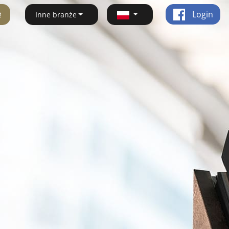
ę
Login
Inne branże