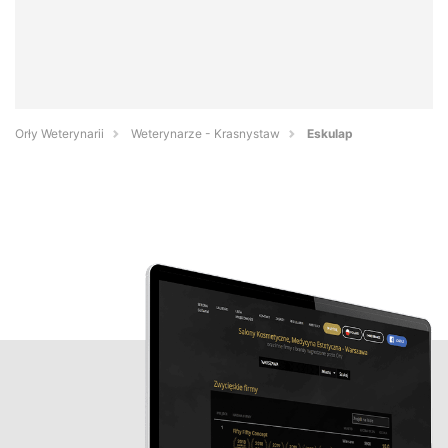
Orły Weterynarii
Weterynarze - Krasnystaw
Eskulap