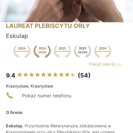
LAUREAT PLEBISCYTU ORŁY
Eskulap
Pokaż więcej >>
9.4
(54)
Krasnystaw, Krasnystaw
Pokaż numer telefonu
O firmie:
Eskulap
, Przychodnia Weterynaryjna zlokalizowana w
Krasnymstawie przy ulicy Piłsudskiego 60a, jest uznaną