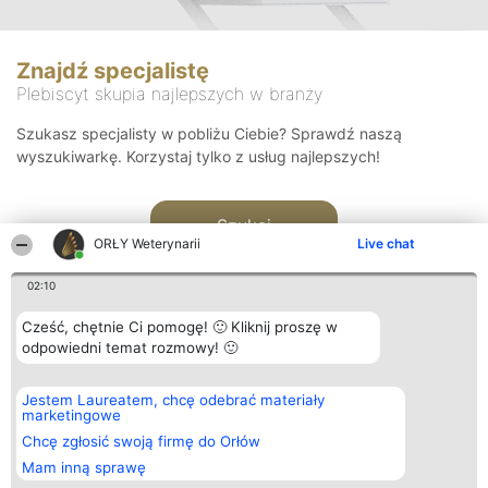
Znajdź specjalistę
Plebiscyt skupia najlepszych w branży
Szukasz specjalisty w pobliżu Ciebie? Sprawdź naszą
wyszukiwarkę. Korzystaj tylko z usług najlepszych!
Szukaj
ORŁY Weterynarii
Live chat
02:10
Cześć, chętnie Ci pomogę! 🙂 Kliknij proszę w
odpowiedni temat rozmowy! 🙂
Organizator plebiscytu
Plebiscyt
Kontakt
Jestem Laureatem, chcę odebrać materiały
Bright Side Solutions sp. z o.
Laureaci
Kontakt
marketingowe
o. sp. k.
Lista
ul. Ruska 22
wszystkich
Chcę zgłosić swoją firmę do Orłów
Wrocław 50-079
Laureatów
Mam inną sprawę
KRS 0000749100 | Regon
Zasady
381313360 | NIP 8943132676
Regulamin