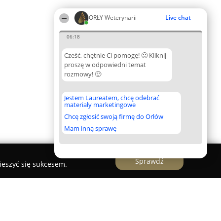
ORŁY Weterynarii
Live chat
06:18
Cześć, chętnie Ci pomogę! 🙂 Kliknij
proszę w odpowiedni temat
rozmowy! 🙂
Jestem Laureatem, chcę odebrać
materiały marketingowe
Chcę zgłosić swoją firmę do Orłów
Mam inną sprawę
Sprawdź
ieszyć się sukcesem.