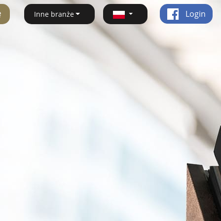
ę
Login
Inne branże