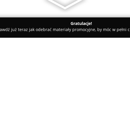
Gratulacje!
awdź już teraz jak odebrać materiały promocyjne, by móc w pełni c
lski
Przychodnia Weterynaryjna DogVet
O firmie:
W centralnej części Gorzowa Wi
znajduje się renomowana leczni
całościowej opiece nad małymi
egzotycznych. Zespół
DogVet
sk
Pokaż więcej >>
podejściu do pacjentów, integ
traktowaniem zwierząt.