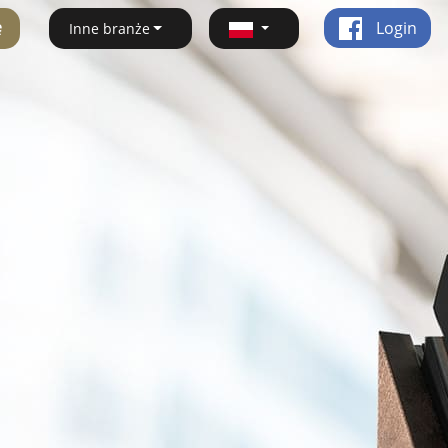
ę
Login
Inne branże