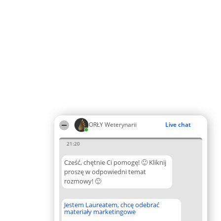
ORŁY Weterynarii
Live chat
21:20
Cześć, chętnie Ci pomogę! 🙂 Kliknij
proszę w odpowiedni temat
rozmowy! 🙂
Jestem Laureatem, chcę odebrać
materiały marketingowe