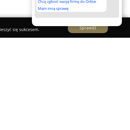
Chcę zgłosić swoją firmę do Orłów
Mam inną sprawę
Sprawdź
ieszyć się sukcesem.
elkopolskiego, przy ulicy Wał Okrężnej 7,
ca weterynaryjna, specjalizująca się w
 zwierzętami oraz przedstawicielami gatunków
upia się na profesjonalnym i troskliwym
rując wiedzę medyczną z indywidualnym