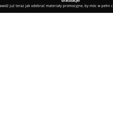
Gratulacje!
awdź już teraz jak odebrać materiały promocyjne, by móc w pełni c
abiega Paweł.Lecznica Dla Zwierząt.WIZYTY TYLKO NA ZAPISY
ąt.WIZYTY TYLKO NA
O firmie:
Placówka weterynaryjna położo
Młodych 1, świadczy od 1997 ro
zdrowotną nad zwierzętami. Je
wysoki poziom fachowości i za
diagnostyki. W
Lecznicy Dla Zw
Pokaż więcej >>
wykazują się zaangażowaniem 
realizując liczne badania diag
kału, badania cytologiczne oraz
Oferta placówki obejmuje Inter
dermatologia, dietetyka, gineko