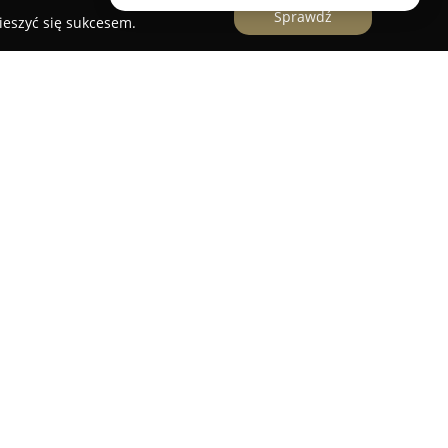
Sprawdź
ieszyć się sukcesem.
na w Warszawie przy ulicy Związku Walki
ku szeroki zakres usług związanych z opieką
st uznana przez właścicieli zwierząt domowych za
angażowania w prowadzeniu leczenia oraz
ierząt Paweł Rabiega
lekarze weterynarii
i kompleksowym podejściem do pacjentów,
nostyczne obejmujące m.in. analizy krwi, moczu,
 testy alergiczne.
nę Weterynaryjną oraz specjalizacje takie jak
logia, okulistyka, ortopedia czy stomatologia