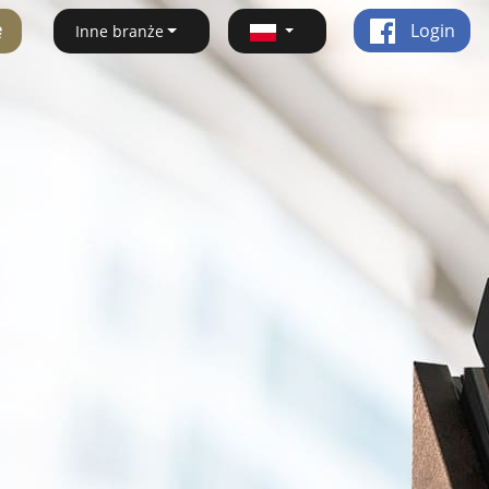
ę
Login
Inne branże