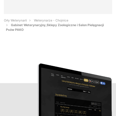
Orły Weterynarii
Weterynarze - Chojnice
Gabinet Weterynaryjny,Sklepy Zoologiczne i Salon Pielęgnacji
Psów PAKO