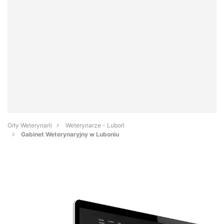
Orły Weterynarii
Weterynarze - Luboń
Gabinet Weterynaryjny w Luboniu