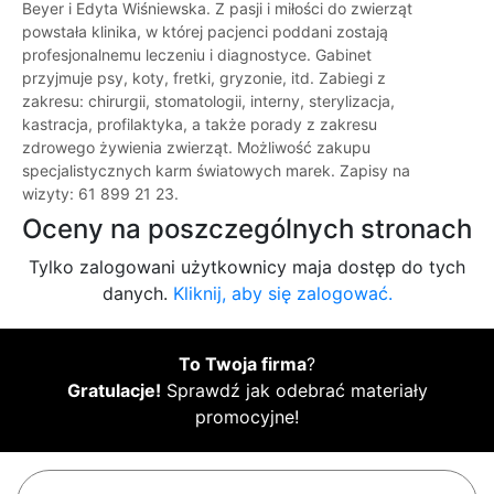
Beyer i Edyta Wiśniewska. Z pasji i miłości do zwierząt
powstała klinika, w której pacjenci poddani zostają
profesjonalnemu leczeniu i diagnostyce. Gabinet
przyjmuje psy, koty, fretki, gryzonie, itd. Zabiegi z
zakresu: chirurgii, stomatologii, interny, sterylizacja,
kastracja, profilaktyka, a także porady z zakresu
zdrowego żywienia zwierząt. Możliwość zakupu
specjalistycznych karm światowych marek. Zapisy na
wizyty: 61 899 21 23.
Oceny na poszczególnych stronach
Tylko zalogowani użytkownicy maja dostęp do tych
danych.
Kliknij, aby się zalogować.
To Twoja firma
?
Gratulacje!
Sprawdź jak odebrać materiały
promocyjne!