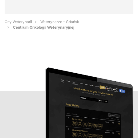
Orły Weterynarii
Weterynarze - Gdańsk
Centrum Onkologii Weterynaryjnej