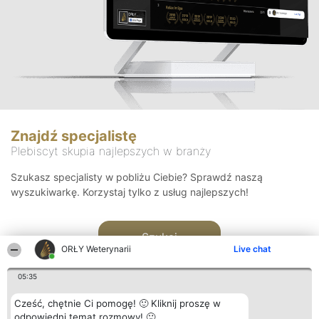
Znajdź specjalistę
Plebiscyt skupia najlepszych w branży
Szukasz specjalisty w pobliżu Ciebie? Sprawdź naszą
wyszukiwarkę. Korzystaj tylko z usług najlepszych!
Szukaj
ORŁY Weterynarii
Live chat
05:35
Cześć, chętnie Ci pomogę! 🙂 Kliknij proszę w
odpowiedni temat rozmowy! 🙂