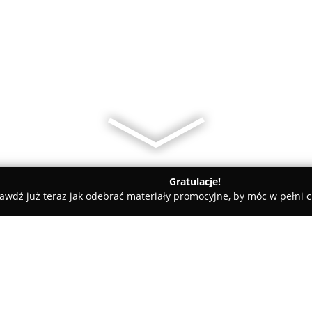
Gratulacje!
awdź już teraz jak odebrać materiały promocyjne, by móc w pełni c
net Weterynaryjny Domivet Małgorzata Ewa Wiśniewska
łgorzata Ewa