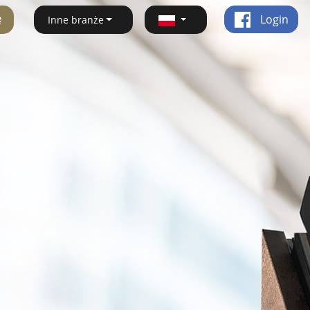
ę
Login
Inne branże