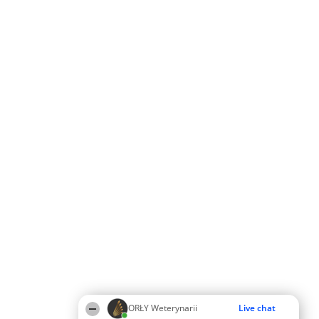
ORŁY Weterynarii
Live chat