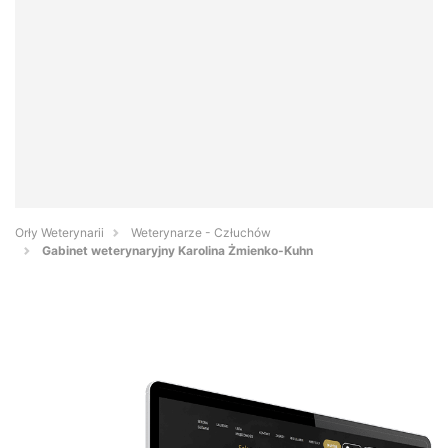
Orły Weterynarii
Weterynarze - Człuchów
Gabinet weterynaryjny Karolina Żmienko-Kuhn