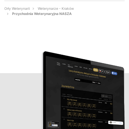
Orły Weterynarii
Weterynarze - Kraków
Przychodnia Weterynaryjna NASZA