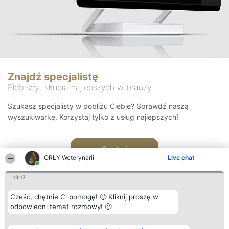
Znajdź specjalistę
Plebiscyt skupia najlepszych w branży
Szukasz specjalisty w pobliżu Ciebie? Sprawdź naszą
wyszukiwarkę. Korzystaj tylko z usług najlepszych!
Szukaj
ORŁY Weterynarii
Live chat
13:17
Cześć, chętnie Ci pomogę! 🙂 Kliknij proszę w
odpowiedni temat rozmowy! 🙂
Organizator plebiscytu
Plebiscyt
Kontakt