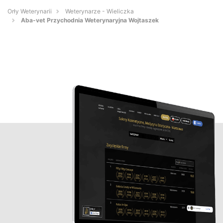
Orły Weterynarii
Weterynarze - Wieliczka
Aba-vet Przychodnia Weterynaryjna Wojtaszek