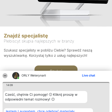
Znajdź specjalistę
Plebiscyt skupia najlepszych w branży
Szukasz specjalisty w pobliżu Ciebie? Sprawdź naszą
wyszukiwarkę. Korzystaj tylko z usług najlepszych!
Szukaj
ORŁY Weterynarii
Live chat
14:09
Cześć, chętnie Ci pomogę! 🙂 Kliknij proszę w
odpowiedni temat rozmowy! 🙂
Organizator plebiscytu
Plebiscyt
Kontakt
Jestem Laureatem, chcę odebrać materiały
Bright Side Solutions sp. z o.
Laureaci
Kontakt