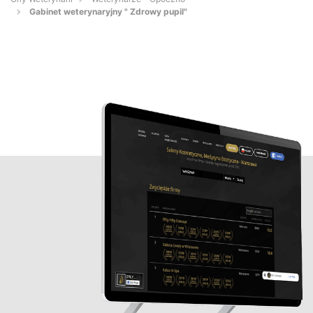
Gabinet weterynaryjny " Zdrowy pupil"