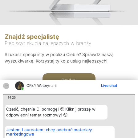
Znajdź specjalistę
Plebiscyt skupia najlepszych w branży
Szukasz specjalisty w pobliżu Ciebie? Sprawdź naszą
wyszukiwarkę. Korzystaj tylko z usług najlepszych!
Szukaj
ORŁY Weterynarii
Live chat
14:25
Cześć, chętnie Ci pomogę! 🙂 Kliknij proszę w
odpowiedni temat rozmowy! 🙂
Organizator plebiscytu
Plebiscyt
Kontakt
Jestem Laureatem, chcę odebrać materiały
Bright Side Solutions sp. z o.
Laureaci
Kontakt
marketingowe
o. sp. k.
Lista