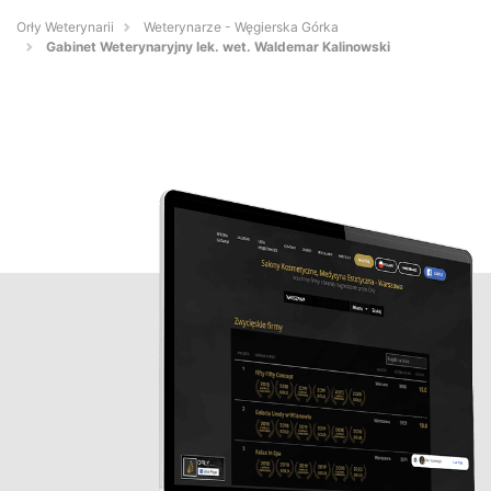
Orły Weterynarii
Weterynarze - Węgierska Górka
Gabinet Weterynaryjny lek. wet. Waldemar Kalinowski