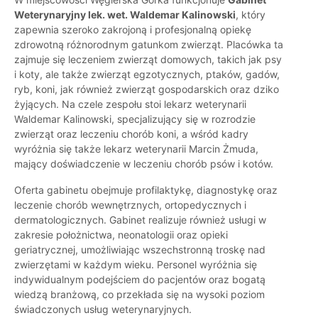
Weterynaryjny lek. wet. Waldemar Kalinowski
, który
zapewnia szeroko zakrojoną i profesjonalną opiekę
zdrowotną różnorodnym gatunkom zwierząt. Placówka ta
zajmuje się leczeniem zwierząt domowych, takich jak psy
i koty, ale także zwierząt egzotycznych, ptaków, gadów,
ryb, koni, jak również zwierząt gospodarskich oraz dziko
żyjących. Na czele zespołu stoi lekarz weterynarii
Waldemar Kalinowski, specjalizujący się w rozrodzie
zwierząt oraz leczeniu chorób koni, a wśród kadry
wyróżnia się także lekarz weterynarii Marcin Żmuda,
mający doświadczenie w leczeniu chorób psów i kotów.
Oferta gabinetu obejmuje profilaktykę, diagnostykę oraz
leczenie chorób wewnętrznych, ortopedycznych i
dermatologicznych. Gabinet realizuje również usługi w
zakresie położnictwa, neonatologii oraz opieki
geriatrycznej, umożliwiając wszechstronną troskę nad
zwierzętami w każdym wieku. Personel wyróżnia się
indywidualnym podejściem do pacjentów oraz bogatą
wiedzą branżową, co przekłada się na wysoki poziom
świadczonych usług weterynaryjnych.