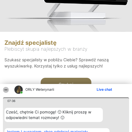
Znajdź specjalistę
Plebiscyt skupia najlepszych w branży
Szukasz specjalisty w pobliżu Ciebie? Sprawdź naszą
wyszukiwarkę. Korzystaj tylko z usług najlepszych!
Szukaj
ORŁY Weterynarii
Live chat
07:36
Cześć, chętnie Ci pomogę! 🙂 Kliknij proszę w
odpowiedni temat rozmowy! 🙂
Organizator plebiscytu
Plebiscyt
Kontakt
Jestem Laureatem, chcę odebrać materiały