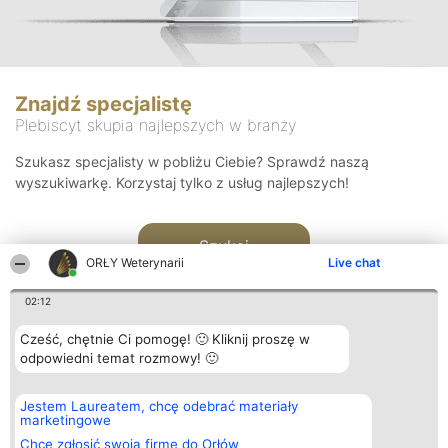
Znajdź specjalistę
Plebiscyt skupia najlepszych w branży
Szukasz specjalisty w pobliżu Ciebie? Sprawdź naszą
wyszukiwarkę. Korzystaj tylko z usług najlepszych!
Szukaj
ORŁY Weterynarii
Live chat
02:12
Cześć, chętnie Ci pomogę! 🙂 Kliknij proszę w
odpowiedni temat rozmowy! 🙂
Organizator plebiscytu
Plebiscyt
Kontakt
Jestem Laureatem, chcę odebrać materiały
Bright Side Solutions sp. z o.
Laureaci
Kontakt
marketingowe
o. sp. k.
Lista
ul. Ruska 22
wszystkich
Chcę zgłosić swoją firmę do Orłów