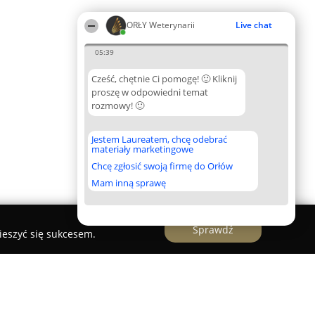
ORŁY Weterynarii
Live chat
05:39
Cześć, chętnie Ci pomogę! 🙂 Kliknij
proszę w odpowiedni temat
rozmowy! 🙂
Jestem Laureatem, chcę odebrać
materiały marketingowe
Chcę zgłosić swoją firmę do Orłów
Mam inną sprawę
Sprawdź
ieszyć się sukcesem.