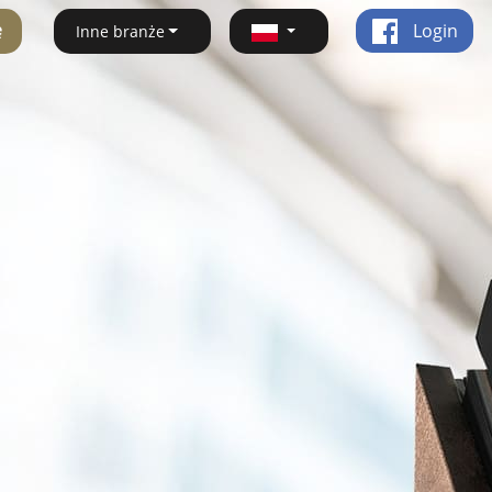
ę
Login
Inne branże