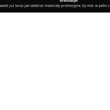
Gratulacje!
awdź już teraz jak odebrać materiały promocyjne, by móc w pełni c
Kiervet
O firmie:
Gabinet Weterynaryjny KierVe
jest wyspecjalizowany w komple
zdrowiu oraz dobru zwierząt. F
wysokim standardzie zarówno w z
Pokaż więcej >>
Charakterystyczną cechą działa
siedzibą dzięki trzem odpow
pracy w terenie. Samochody te 
nasieniem, lodówkę oraz profes
realizować usługi z dala od gab
Placówka posiada także nowocz