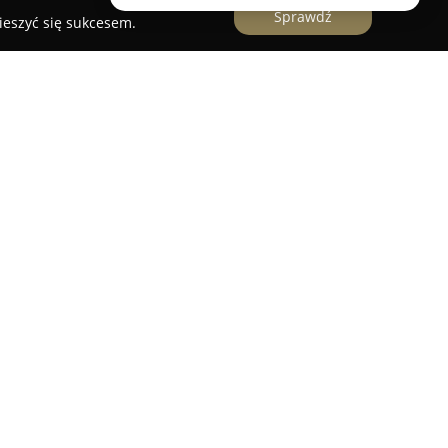
Sprawdź
ieszyć się sukcesem.
t
mieści się w Kiernozi przy ulicy Łowickiej 18 i
ksowej opiece weterynaryjnej, skupiając się na
irma koncentruje się na oferowaniu usług o
akresie profilaktyki, jak i rozrodu zwierząt.
lności jest mobilność, umożliwiająca pracę poza
iednio wyposażonym pojazdom dostosowanym do
zawierają dedykowane szuflady na leki, butlę z
jonalne narzędzia chirurgiczne, co pozwala
inetu.
esny skaner USG, umożliwiający szczegółową