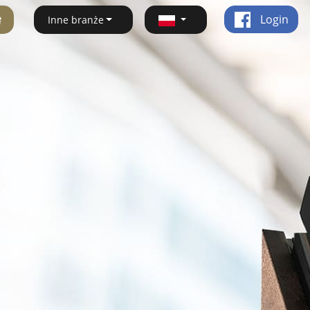
ę
Login
Inne branże