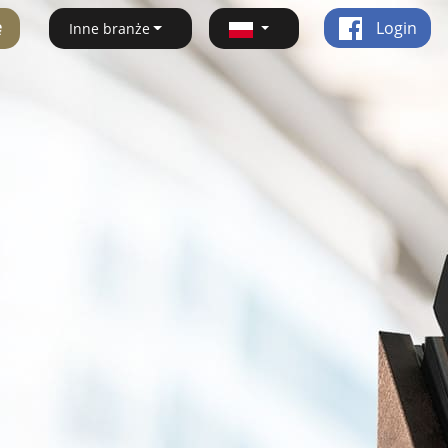
ę
Login
Inne branże