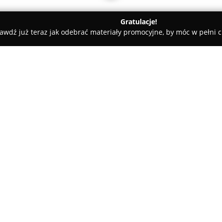
Gratulacje!
awdź już teraz jak odebrać materiały promocyjne, by móc w pełni c
Przychodnia Weterynaryjna Polwet
O firmie:
Przychodnia Weterynaryjna P
Oliwskiej 146, specjalizuje si
zwierzętami domowymi. Placówk
profilaktyki, diagnostyki oraz 
Pokaż więcej >>
oraz dobrostan czworonożnych 
oraz zespół pracowników kładą
zwierzęcia, oferując rozbudow
Oprócz podstawowej opieki me