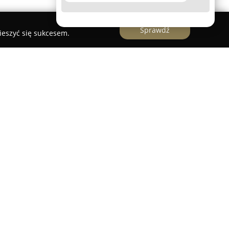
Sprawdź
ieszyć się sukcesem.
olwet
, położona w Chwaszczynie przy ulicy
ę w kompleksowej opiece zdrowotnej nad
a realizuje profesjonalną pomoc w zakresie
terapii różnorodnych schorzeń, dbając o komfort
pacjentów. Kierownictwo Aleksandry Kruglik
 nacisk na indywidualne podejście do każdego
aną gamę usług weterynaryjnych.
dycznej, Przychodnia Weterynaryjna Polwet