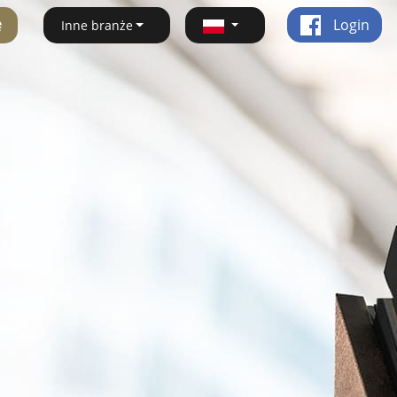
ę
Login
Inne branże