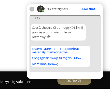
ORŁY Weterynarii
Live chat
11:19
Cześć, chętnie Ci pomogę! 🙂 Kliknij
proszę w odpowiedni temat
rozmowy! 🙂
Jestem Laureatem, chcę odebrać
materiały marketingowe
Chcę zgłosić swoją firmę do Orłów
Mam inną sprawę
Sprawdź
ieszyć się sukcesem.