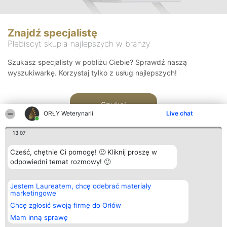
Znajdź specjalistę
Plebiscyt skupia najlepszych w branży
Szukasz specjalisty w pobliżu Ciebie? Sprawdź naszą
wyszukiwarkę. Korzystaj tylko z usług najlepszych!
Szukaj
ORŁY Weterynarii
Live chat
13:07
Cześć, chętnie Ci pomogę! 🙂 Kliknij proszę w
odpowiedni temat rozmowy! 🙂
Organizator plebiscytu
Plebiscyt
Kontakt
Jestem Laureatem, chcę odebrać materiały
Bright Side Solutions sp. z o.
Laureaci
Kontakt
marketingowe
o. sp. k.
Lista
ul. Ruska 22
wszystkich
Chcę zgłosić swoją firmę do Orłów
Wrocław 50-079
Laureatów
Mam inną sprawę
KRS 0000749100 | Regon
Zasady
381313360 | NIP 8943132676
Regulamin