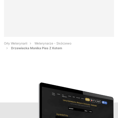
Orły Weterynarii
Weterynarze - Skórzewo
Drzewiecka Monika Pies Z Kotem