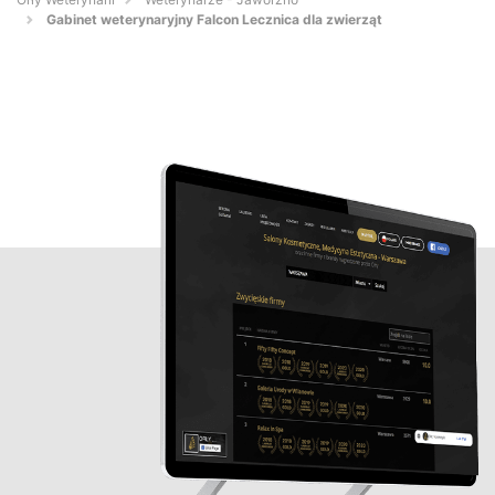
Gabinet weterynaryjny Falcon Lecznica dla zwierząt