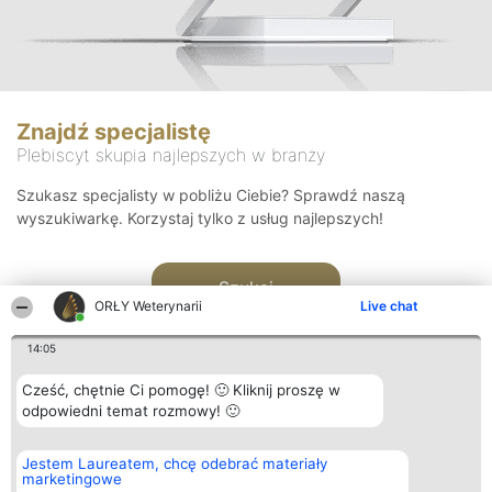
Znajdź specjalistę
Plebiscyt skupia najlepszych w branży
Szukasz specjalisty w pobliżu Ciebie? Sprawdź naszą
wyszukiwarkę. Korzystaj tylko z usług najlepszych!
Szukaj
ORŁY Weterynarii
Live chat
14:05
Cześć, chętnie Ci pomogę! 🙂 Kliknij proszę w
odpowiedni temat rozmowy! 🙂
Organizator plebiscytu
Plebiscyt
Kontakt
Jestem Laureatem, chcę odebrać materiały
Bright Side Solutions sp. z o.
Laureaci
Kontakt
marketingowe
o. sp. k.
Lista