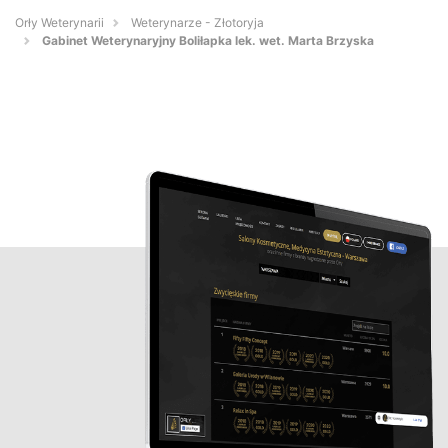
Orły Weterynarii
Weterynarze - Złotoryja
Gabinet Weterynaryjny Boliłapka lek. wet. Marta Brzyska