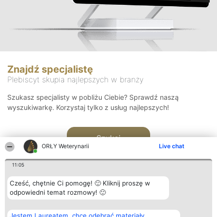
Znajdź specjalistę
Plebiscyt skupia najlepszych w branży
Szukasz specjalisty w pobliżu Ciebie? Sprawdź naszą
wyszukiwarkę. Korzystaj tylko z usług najlepszych!
Szukaj
ORŁY Weterynarii
Live chat
11:05
Cześć, chętnie Ci pomogę! 🙂 Kliknij proszę w
odpowiedni temat rozmowy! 🙂
Organizator plebiscytu
Plebiscyt
Kontakt
Jestem Laureatem, chcę odebrać materiały
Bright Side Solutions sp. z o.
Laureaci
Kontakt