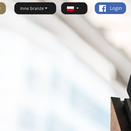
ę
Login
Inne branże