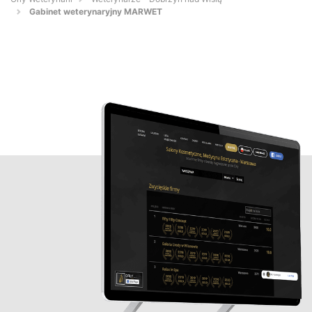
Gabinet weterynaryjny MARWET