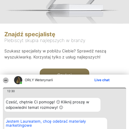
Znajdź specjalistę
Plebiscyt skupia najlepszych w branży
Szukasz specjalisty w pobliżu Ciebie? Sprawdź naszą
wyszukiwarkę. Korzystaj tylko z usług najlepszych!
Szukaj
ORŁY Weterynarii
Live chat
12:30
Cześć, chętnie Ci pomogę! 🙂 Kliknij proszę w
odpowiedni temat rozmowy! 🙂
Organizator plebiscytu
Plebiscyt
Kontakt
Jestem Laureatem, chcę odebrać materiały
Bright Side Solutions sp. z o.
Laureaci
Kontakt
marketingowe
o. sp. k.
Lista