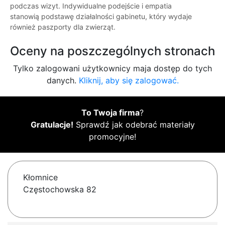
podczas wizyt. Indywidualne podejście i empatia
stanowią podstawę działalności gabinetu, który wydaje
również paszporty dla zwierząt.
Oceny na poszczególnych stronach
Tylko zalogowani użytkownicy maja dostęp do tych
danych.
Kliknij, aby się zalogować.
To Twoja firma
?
Gratulacje!
Sprawdź jak odebrać materiały
promocyjne!
Kłomnice
Częstochowska 82