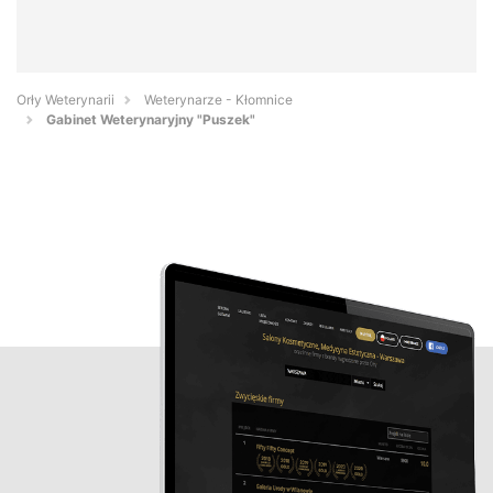
Orły Weterynarii
Weterynarze - Kłomnice
Gabinet Weterynaryjny "Puszek"