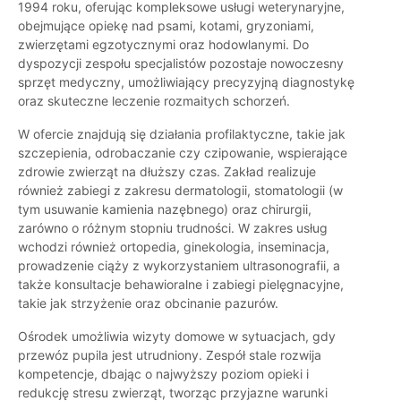
1994 roku, oferując kompleksowe usługi weterynaryjne,
obejmujące opiekę nad psami, kotami, gryzoniami,
zwierzętami egzotycznymi oraz hodowlanymi. Do
dyspozycji zespołu specjalistów pozostaje nowoczesny
sprzęt medyczny, umożliwiający precyzyjną diagnostykę
oraz skuteczne leczenie rozmaitych schorzeń.
W ofercie znajdują się działania profilaktyczne, takie jak
szczepienia, odrobaczanie czy czipowanie, wspierające
zdrowie zwierząt na dłuższy czas. Zakład realizuje
również zabiegi z zakresu dermatologii, stomatologii (w
tym usuwanie kamienia nazębnego) oraz chirurgii,
zarówno o różnym stopniu trudności. W zakres usług
wchodzi również ortopedia, ginekologia, inseminacja,
prowadzenie ciąży z wykorzystaniem ultrasonografii, a
także konsultacje behawioralne i zabiegi pielęgnacyjne,
takie jak strzyżenie oraz obcinanie pazurów.
Ośrodek umożliwia wizyty domowe w sytuacjach, gdy
przewóz pupila jest utrudniony. Zespół stale rozwija
kompetencje, dbając o najwyższy poziom opieki i
redukcję stresu zwierząt, tworząc przyjazne warunki