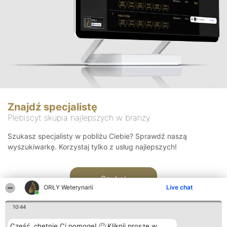
Znajdź specjalistę
Plebiscyt skupia najlepszych w branży
Szukasz specjalisty w pobliżu Ciebie? Sprawdź naszą
wyszukiwarkę. Korzystaj tylko z usług najlepszych!
Szukaj
ORŁY Weterynarii
Live chat
10:44
Cześć, chętnie Ci pomogę! 🙂 Kliknij proszę w