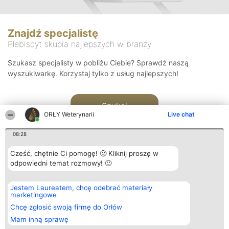
Znajdź specjalistę
Plebiscyt skupia najlepszych w branży
Szukasz specjalisty w pobliżu Ciebie? Sprawdź naszą
wyszukiwarkę. Korzystaj tylko z usług najlepszych!
Szukaj
ORŁY Weterynarii
Live chat
08:28
Cześć, chętnie Ci pomogę! 🙂 Kliknij proszę w
odpowiedni temat rozmowy! 🙂
Organizator plebiscytu
Plebiscyt
Kontakt
Jestem Laureatem, chcę odebrać materiały
Bright Side Solutions sp. z o.
Laureaci
Kontakt
marketingowe
o. sp. k.
Lista
ul. Ruska 22
wszystkich
Chcę zgłosić swoją firmę do Orłów
Wrocław 50-079
Laureatów
Mam inną sprawę
KRS 0000749100 | Regon
Zasady
381313360 | NIP 8943132676
Regulamin