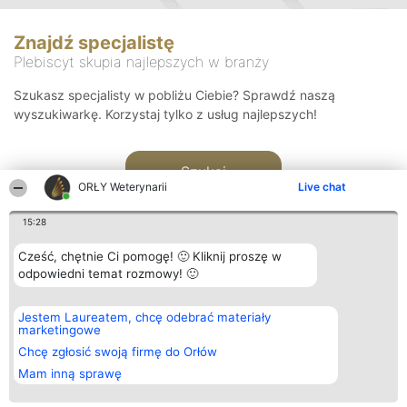
Znajdź specjalistę
Plebiscyt skupia najlepszych w branży
Szukasz specjalisty w pobliżu Ciebie? Sprawdź naszą
wyszukiwarkę. Korzystaj tylko z usług najlepszych!
Szukaj
ORŁY Weterynarii
Live chat
15:28
Cześć, chętnie Ci pomogę! 🙂 Kliknij proszę w
odpowiedni temat rozmowy! 🙂
Organizator plebiscytu
Plebiscyt
Kontakt
Jestem Laureatem, chcę odebrać materiały
Bright Side Solutions sp. z o.
Laureaci
Kontakt
marketingowe
o. sp. k.
Lista
ul. Ruska 22
wszystkich
Chcę zgłosić swoją firmę do Orłów
Wrocław 50-079
Laureatów
Mam inną sprawę
KRS 0000749100 | Regon
Zasady
381313360 | NIP 8943132676
Regulamin
+48 508 492 400
Polityka