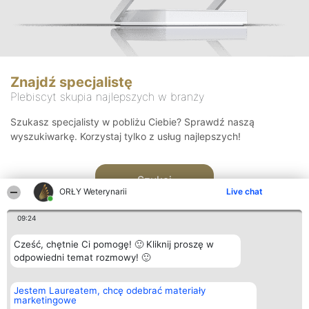
Znajdź specjalistę
Plebiscyt skupia najlepszych w branży
Szukasz specjalisty w pobliżu Ciebie? Sprawdź naszą
wyszukiwarkę. Korzystaj tylko z usług najlepszych!
Szukaj
ORŁY Weterynarii
Live chat
09:24
Cześć, chętnie Ci pomogę! 🙂 Kliknij proszę w
odpowiedni temat rozmowy! 🙂
Organizator plebiscytu
Plebiscyt
Kontakt
Jestem Laureatem, chcę odebrać materiały
Bright Side Solutions sp. z o.
Laureaci
Kontakt
marketingowe
o. sp. k.
Lista