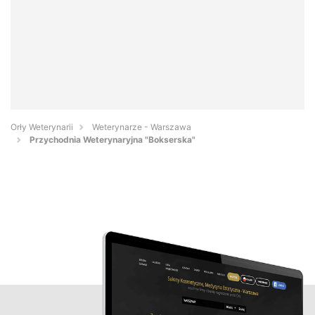
Orły Weterynarii
Weterynarze - Warszawa
Przychodnia Weterynaryjna "Bokserska"