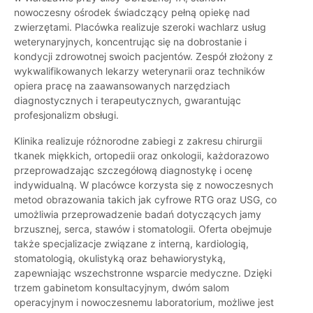
nowoczesny ośrodek świadczący pełną opiekę nad
zwierzętami. Placówka realizuje szeroki wachlarz usług
weterynaryjnych, koncentrując się na dobrostanie i
kondycji zdrowotnej swoich pacjentów. Zespół złożony z
wykwalifikowanych lekarzy weterynarii oraz techników
opiera pracę na zaawansowanych narzędziach
diagnostycznych i terapeutycznych, gwarantując
profesjonalizm obsługi.
Klinika realizuje różnorodne zabiegi z zakresu chirurgii
tkanek miękkich, ortopedii oraz onkologii, każdorazowo
przeprowadzając szczegółową diagnostykę i ocenę
indywidualną. W placówce korzysta się z nowoczesnych
metod obrazowania takich jak cyfrowe RTG oraz USG, co
umożliwia przeprowadzenie badań dotyczących jamy
brzusznej, serca, stawów i stomatologii. Oferta obejmuje
także specjalizacje związane z interną, kardiologią,
stomatologią, okulistyką oraz behawiorystyką,
zapewniając wszechstronne wsparcie medyczne. Dzięki
trzem gabinetom konsultacyjnym, dwóm salom
operacyjnym i nowoczesnemu laboratorium, możliwe jest