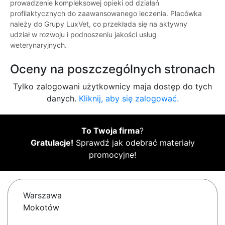
prowadzenie kompleksowej opieki od działań
profilaktycznych do zaawansowanego leczenia. Placówka
należy do Grupy LuxVet, co przekłada się na aktywny
udział w rozwoju i podnoszeniu jakości usług
weterynaryjnych.
Oceny na poszczególnych stronach
Tylko zalogowani użytkownicy maja dostęp do tych
danych.
Kliknij, aby się zalogować.
To Twoja firma
?
Gratulacje!
Sprawdź jak odebrać materiały
promocyjne!
Warszawa
Mokotów