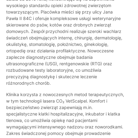
wysokiego standardu opieki zdrowotnej zwierzętom
towarzyszącym. Placówka mieści się przy ulicy Jana
Pawła II 84C i oferuje kompleksowe usługi weterynaryjne
skierowane do psów, kotów oraz drobnych zwierząt
domowych. Zespół przychodni realizuje szeroki wachlarz
świadczeń obejmujących internę, chirurgię, dermatologię,
okulistykę, stomatologię, położnictwo, ginekologię,
ortopedię oraz działania profilaktyczne. Nowoczesne
zaplecze diagnostyczne obejmuje badania
ultrasonograficzne (USG), rentgenowskie (RTG) oraz
rozbudowane testy laboratoryjne, co umożliwia
precyzyjną diagnostykę i skuteczne leczenie
różnorodnych chorób.
Klinika korzysta z nowoczesnych metod terapeutycznych,
w tym technologii lasera CO₂ VetScalpel. Komfort i
bezpieczeństwo zwierząt zapewniają m.in.
specjalistyczne klatki hospitalizacyjne, inkubator i klatka
tlenowa, co umożliwia opiekę nad pacjentami
wymagającymi intensywnego nadzoru oraz noworodkami.
Zakres świadczonej pomocy obejmuje prowadzenie