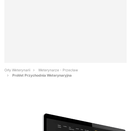
Orły Weterynarii
Weterynarze - Przecław
ProVet Przychodnia Weterynaryjna